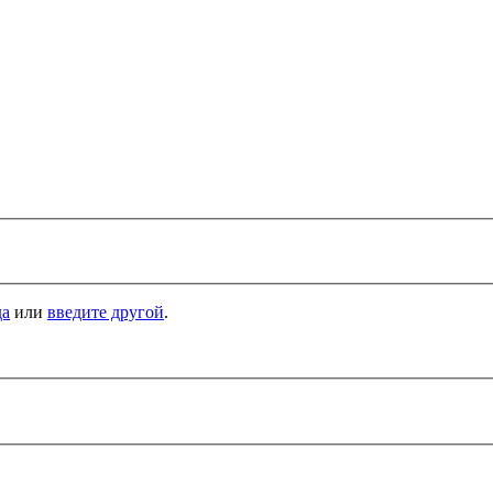
да
или
введите другой
.