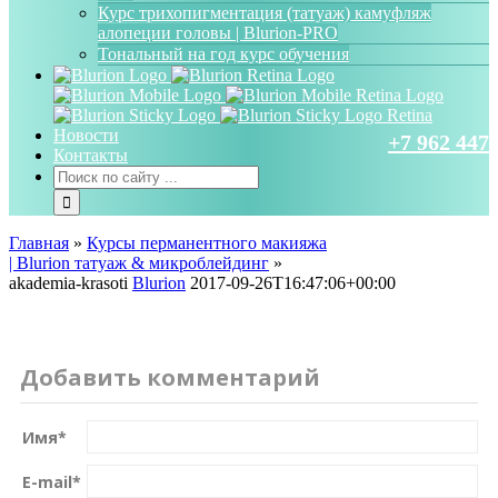
Курс трихопигментация (татуаж) камуфляж
алопеции головы | Blurion-PRO
Тональный на год курс обучения
Новости
+7 962 447 
Контакты
Главная
»
Курсы перманентного макияжа
| Blurion татуаж & микроблейдинг
»
akademia-krasoti
Blurion
2017-09-26T16:47:06+00:00
Добавить комментарий
Имя
*
E-mail
*