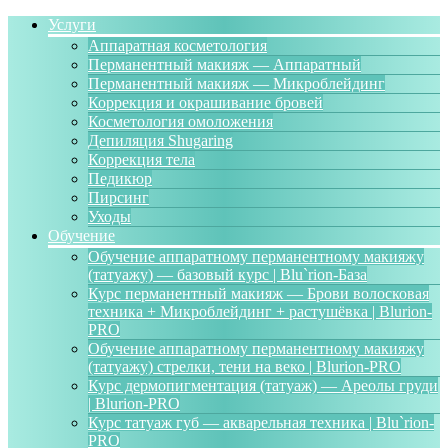
Услуги
Аппаратная косметология
Перманентный макияж — Аппаратный
Перманентный макияж — Микроблейдинг
Коррекция и окрашивание бровей
Косметология омоложения
Депиляция Shugaring
Коррекция тела
Педикюр
Пирсинг
Уходы
Обучение
Обучение аппаратному перманентному макияжу
(татуажу) — базовый курс | Blu`rion-База
Курс перманентный макияж — Брови волосковая
техника + Микроблейдинг + растушёвка | Blurion-
PRO
Обучение аппаратному перманентному макияжу
(татуажу) стрелки, тени на веко | Blurion-PRO
Курс дермопигментация (татуаж) — Ареолы груди
| Blurion-PRO
Курс татуаж губ — акварельная техника | Blu`rion-
PRO