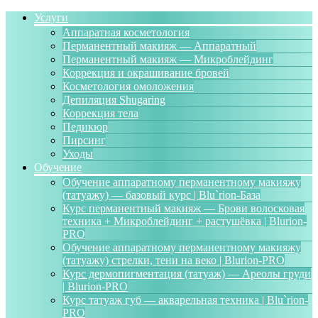
Услуги
Аппаратная косметология
Перманентный макияж — Аппаратный
Перманентный макияж — Микроблейдинг
Коррекция и окрашивание бровей
Косметология омоложения
Депиляция Shugaring
Коррекция тела
Педикюр
Пирсинг
Уходы
Обучение
Обучение аппаратному перманентному макияжу
(татуажу) — базовый курс | Blu`rion-База
Курс перманентный макияж — Брови волосковая
техника + Микроблейдинг + растушёвка | Blurion-
PRO
Обучение аппаратному перманентному макияжу
(татуажу) стрелки, тени на веко | Blurion-PRO
Курс дермопигментация (татуаж) — Ареолы груди
| Blurion-PRO
Курс татуаж губ — акварельная техника | Blu`rion-
PRO