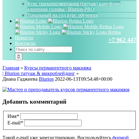
Курс трихопигментация (татуаж) камуфляж
алопеции головы | Blurion-PRO
Тональный на год курс обучения
Новости
+7 962 447 
Контакты
Главная
»
Курсы перманентного макияжа
| Blurion татуаж & микроблейдинг
»
Диана Гаджиева
Blurion
2022-06-13T09:54:48+00:00
Добавить комментарий
Имя
*
E-mail
*
Такой e-mail уже зарегистрирован. Воспользуйтесь
формой