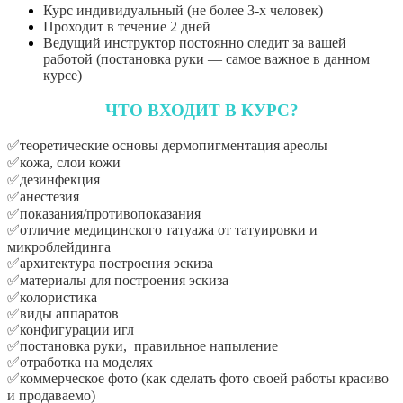
Курс индивидуальный (не более 3-х человек)
Проходит в течение 2 дней
Ведущий инструктор постоянно следит за вашей
работой (постановка руки — самое важное в данном
курсе)
ЧТО ВХОДИТ В КУРС?
✅теоретические основы дермопигментация ареолы
✅кожа, слои кожи⠀
✅дезинфекция ⠀
✅анестезия ⠀
✅показания/противопоказания⠀
✅отличие медицинского татуажа от татуировки и
микроблейдинга⠀
✅архитектура построения эскиза
✅материалы для построения эскиза⠀
✅колористика⠀
✅виды аппаратов
✅конфигурации игл
✅постановка руки, правильное напыление
✅отработка на моделях
✅коммерческое фото (как
сделать фото своей работы красиво
и продаваемо)⠀