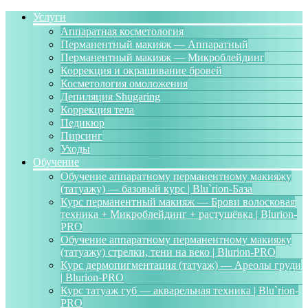
Услуги
Аппаратная косметология
Перманентный макияж — Аппаратный
Перманентный макияж — Микроблейдинг
Коррекция и окрашивание бровей
Косметология омоложения
Депиляция Shugaring
Коррекция тела
Педикюр
Пирсинг
Уходы
Обучение
Обучение аппаратному перманентному макияжу
(татуажу) — базовый курс | Blu`rion-База
Курс перманентный макияж — Брови волосковая
техника + Микроблейдинг + растушёвка | Blurion-
PRO
Обучение аппаратному перманентному макияжу
(татуажу) стрелки, тени на веко | Blurion-PRO
Курс дермопигментация (татуаж) — Ареолы груди
| Blurion-PRO
Курс татуаж губ — акварельная техника | Blu`rion-
PRO