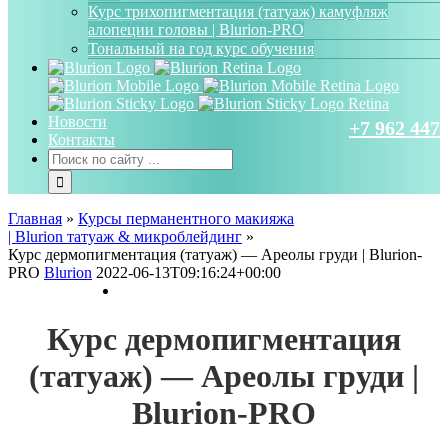
Курс трихопигментация (татуаж) камуфляж
алопеции головы | Blurion-PRO
Тональный на год курс обучения
Новости
+7 962 447 
Контакты
Главная
»
Курсы перманентного макияжа
| Blurion татуаж & микроблейдинг
»
Курс дермопигментация (татуаж) — Ареолы груди | Blurion-
PRO
Blurion
2022-06-13T09:16:24+00:00
Курс дермопигментация
(татуаж) —
Ареолы груди |
Blurion-PRO