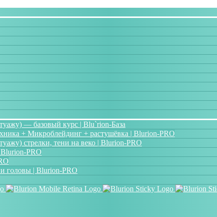
ажу) — базовый курс | Blu`rion-База
хника + Микроблейдинг + растушёвка | Blurion-PRO
ажу) стрелки, тени на веко | Blurion-PRO
 Blurion-PRO
PRO
и головы | Blurion-PRO