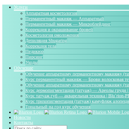
Услуги
Аппаратная косметология
Перманентный макияж — Аппаратный
Перманентный макияж — Микроблейдинг
Коррекция и окрашивание бровей
Косметология омоложения
Депиляция Shugaring
Коррекция тела
Педикюр
Пирсинг
Уходы
Обучение
Обучение аппаратному перманентному макияжу (тату
Курс перманентный макияж — Брови волосковая те
Обучение аппаратному перманентному макияжу (тату
Курс дермопигментация (татуаж) — Ареолы груди |
Курс татуаж губ — акварельная техника | Blu`rion-
Курс трихопигментация (татуаж) камуфляж алопеци
Тональный на год курс обучения
Новости
Контакты