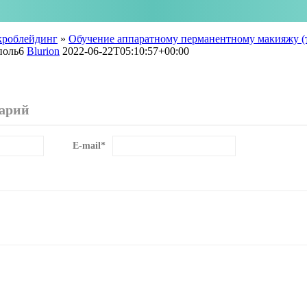
икроблейдинг
»
Обучение аппаратному перманентному макияжу (та
ополь6
Blurion
2022-06-22T05:10:57+00:00
арий
E-mail
*