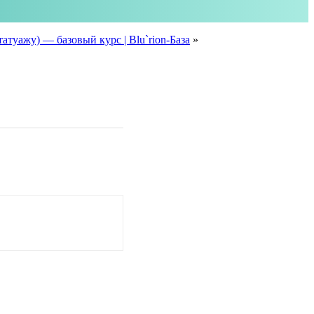
туажу) — базовый курс | Blu`rion-База
»