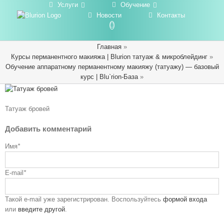
Услуги
Обучение
Новости
Контакты
Главная
»
Курсы перманентного макияжа | Blurion татуаж & микроблейдинг
»
Обучение аппаратному перманентному макияжу (татуажу) — базовый
курс | Blu`rion-База
»
Татуаж бровей
Добавить комментарий
Имя
*
E-mail
*
Такой e-mail уже зарегистрирован. Воспользуйтесь
формой входа
или
введите другой
.