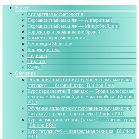
Услуги
Аппаратная косметология
Перманентный макияж — Аппаратный
Перманентный макияж — Микроблейдинг
Коррекция и окрашивание бровей
Косметология омоложения
Депиляция Shugaring
Коррекция тела
Педикюр
Пирсинг
Уходы
Обучение
Обучение аппаратному перманентному макияжу
(татуажу) — базовый курс | Blu`rion-База
Курс перманентный макияж — Брови волосковая
техника + Микроблейдинг + растушёвка | Blurion-
PRO
Обучение аппаратному перманентному макияжу
(татуажу) стрелки, тени на веко | Blurion-PRO
Курс дермопигментация (татуаж) — Ареолы груди
| Blurion-PRO
Курс татуаж губ — акварельная техника | Blu`rion-
PRO