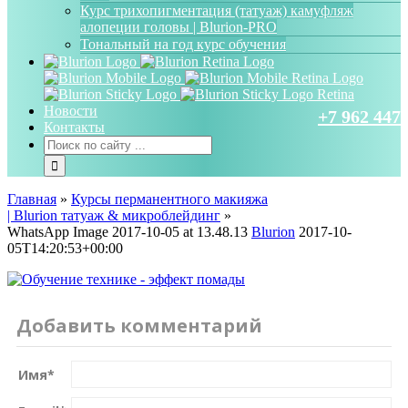
Курс трихопигментация (татуаж) камуфляж
алопеции головы | Blurion-PRO
Тональный на год курс обучения
Новости
+7 962 447 
Контакты
Главная
»
Курсы перманентного макияжа
| Blurion татуаж & микроблейдинг
»
WhatsApp Image 2017-10-05 at 13.48.13
Blurion
2017-10-
05T14:20:53+00:00
Добавить комментарий
Имя
*