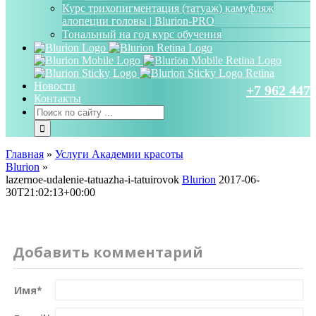
Курс трихопигментация (татуаж) камуфляж
алопеции головы | Blurion-PRO
Тональный на год курс обучения
Новости
+7 962 447 
Контакты
Главная
»
Услуги Академии красоты
Blurion
»
lazernoe-udalenie-tatuazha-i-tatuirovok
Blurion
2017-06-
30T21:02:13+00:00
Добавить комментарий
Имя
*