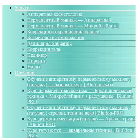
Услуги
Аппаратная косметология
Перманентный макияж — Аппаратный
Перманентный макияж — Микроблейдинг
Коррекция и окрашивание бровей
Косметология омоложения
Депиляция Shugaring
Коррекция тела
Педикюр
Пирсинг
Уходы
Обучение
Обучение аппаратному перманентному макияжу
(татуажу) — базовый курс | Blu`rion-База
Курс перманентный макияж — Брови волосковая
техника + Микроблейдинг + растушёвка | Blurion-
PRO
Обучение аппаратному перманентному макияжу
(татуажу) стрелки, тени на веко | Blurion-PRO
Курс дермопигментация (татуаж) — Ареолы груди
| Blurion-PRO
Курс татуаж губ — акварельная техника | Blu`rion-
PRO