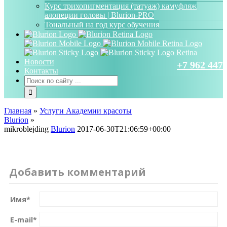
Курс трихопигментация (татуаж) камуфляж
алопеции головы | Blurion-PRO
Тональный на год курс обучения
Новости
+7 962 447 
Контакты
Главная
»
Услуги Академии красоты
Blurion
»
mikroblejding
Blurion
2017-06-30T21:06:59+00:00
Добавить комментарий
Имя
*
E-mail
*