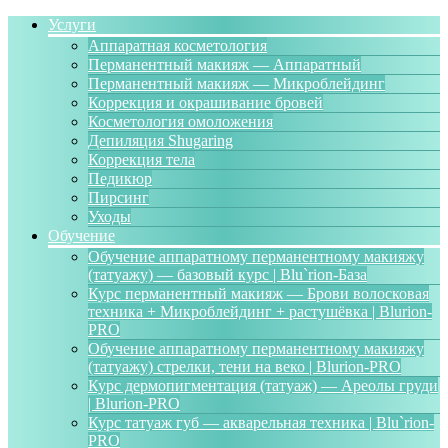
Услуги
Аппаратная косметология
Перманентный макияж — Аппаратный
Перманентный макияж — Микроблейдинг
Коррекция и окрашивание бровей
Косметология омоложения
Депиляция Shugaring
Коррекция тела
Педикюр
Пирсинг
Уходы
Обучение
Обучение аппаратному перманентному макияжу
(татуажу) — базовый курс | Blu`rion-База
Курс перманентный макияж — Брови волосковая
техника + Микроблейдинг + растушёвка | Blurion-
PRO
Обучение аппаратному перманентному макияжу
(татуажу) стрелки, тени на веко | Blurion-PRO
Курс дермопигментация (татуаж) — Ареолы груди
| Blurion-PRO
Курс татуаж губ — акварельная техника | Blu`rion-
PRO