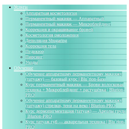
Услуги
Аппаратная косметология
Перманентный макияж — Аппаратный
Перманентный макияж — Микроблейдинг
Коррекция и окрашивание бровей
Косметология омоложения
Депиляция Shugaring
Коррекция тела
Педикюр
Пирсинг
Уходы
Обучение
Обучение аппаратному перманентному макияжу
(татуажу) — базовый курс | Blu`rion-База
Курс перманентный макияж — Брови волосковая
техника + Микроблейдинг + растушёвка | Blurion-
PRO
Обучение аппаратному перманентному макияжу
(татуажу) стрелки, тени на веко | Blurion-PRO
Курс дермопигментация (татуаж) — Ареолы груди
| Blurion-PRO
Курс татуаж губ — акварельная техника | Blu`rion-
PRO