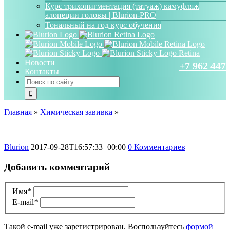
Курс трихопигментация (татуаж) камуфляж
алопеции головы | Blurion-PRO
Тональный на год курс обучения
Новости
+7 962 447 
Контакты
Главная
»
Химическая завивка
»
Blurion
2017-09-28T16:57:33+00:00
0 Комментариев
Добавить комментарий
Имя
*
E-mail
*
Такой e-mail уже зарегистрирован. Воспользуйтесь
формой