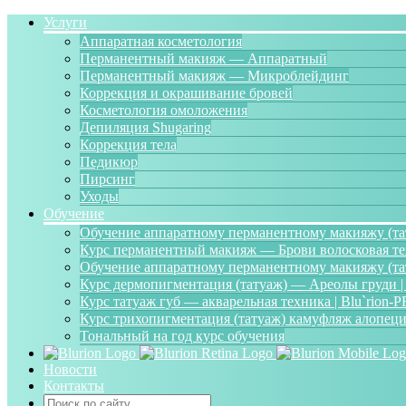
Услуги
Аппаратная косметология
Перманентный макияж — Аппаратный
Перманентный макияж — Микроблейдинг
Коррекция и окрашивание бровей
Косметология омоложения
Депиляция Shugaring
Коррекция тела
Педикюр
Пирсинг
Уходы
Обучение
Обучение аппаратному перманентному макияжу (тату
Курс перманентный макияж — Брови волосковая те
Обучение аппаратному перманентному макияжу (тату
Курс дермопигментация (татуаж) — Ареолы груди |
Курс татуаж губ — акварельная техника | Blu`rion-
Курс трихопигментация (татуаж) камуфляж алопеци
Тональный на год курс обучения
Новости
Контакты