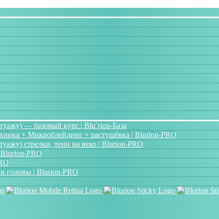
ажу) — базовый курс | Blu`rion-База
хника + Микроблейдинг + растушёвка | Blurion-PRO
ажу) стрелки, тени на веко | Blurion-PRO
 Blurion-PRO
PRO
и головы | Blurion-PRO