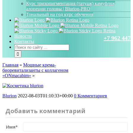
Курс трихопигментация (татуаж) камуфляж
алопеции головы | Blurion-PRO
Тональный на год курс обучения
Новости
+7 962 447 
Контакты
Главная
»
Мощные крема-
биоревитализанты с коллагеном
«ONmacabim»
»
Blurion
2022-08-03T01:10:33+00:00
0 Комментариев
Добавить комментарий
Имя
*