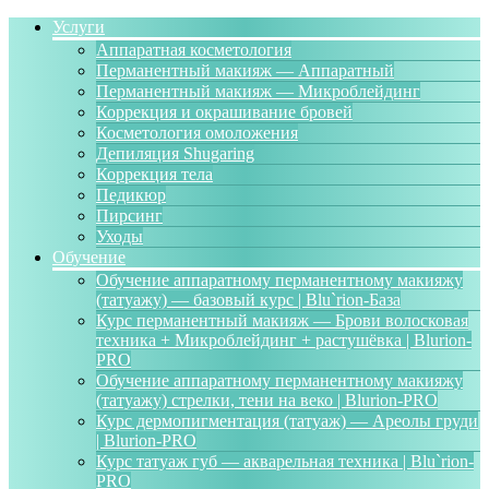
Услуги
Аппаратная косметология
Перманентный макияж — Аппаратный
Перманентный макияж — Микроблейдинг
Коррекция и окрашивание бровей
Косметология омоложения
Депиляция Shugaring
Коррекция тела
Педикюр
Пирсинг
Уходы
Обучение
Обучение аппаратному перманентному макияжу
(татуажу) — базовый курс | Blu`rion-База
Курс перманентный макияж — Брови волосковая
техника + Микроблейдинг + растушёвка | Blurion-
PRO
Обучение аппаратному перманентному макияжу
(татуажу) стрелки, тени на веко | Blurion-PRO
Курс дермопигментация (татуаж) — Ареолы груди
| Blurion-PRO
Курс татуаж губ — акварельная техника | Blu`rion-
PRO