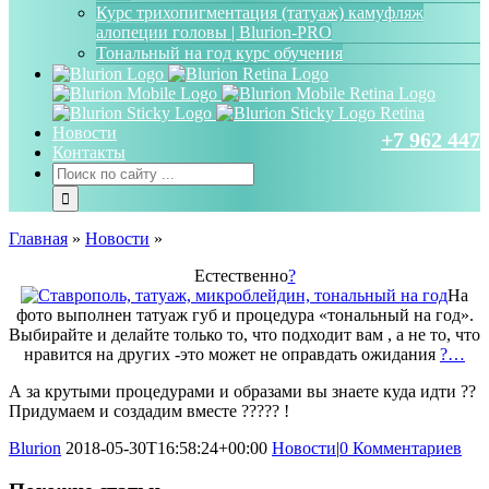
Курс трихопигментация (татуаж) камуфляж
алопеции головы | Blurion-PRO
Тональный на год курс обучения
Новости
+7 962 447 
Контакты
Главная
»
Новости
»
Естественно
?
На
фото выполнен татуаж губ и процедура «тональный на год».
Выбирайте и делайте только то, что подходит вам , а не то, что
нравится на других -это может не оправдать ожидания
?…
А за крутыми процедурами и образами вы знаете куда идти ??
Придумаем и создадим вместе ????? !
Blurion
2018-05-30T16:58:24+00:00
Новости
|
0 Комментариев