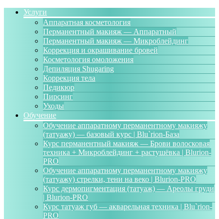
Услуги
Аппаратная косметология
Перманентный макияж — Аппаратный
Перманентный макияж — Микроблейдинг
Коррекция и окрашивание бровей
Косметология омоложения
Депиляция Shugaring
Коррекция тела
Педикюр
Пирсинг
Уходы
Обучение
Обучение аппаратному перманентному макияжу
(татуажу) — базовый курс | Blu`rion-База
Курс перманентный макияж — Брови волосковая
техника + Микроблейдинг + растушёвка | Blurion-
PRO
Обучение аппаратному перманентному макияжу
(татуажу) стрелки, тени на веко | Blurion-PRO
Курс дермопигментация (татуаж) — Ареолы груди
| Blurion-PRO
Курс татуаж губ — акварельная техника | Blu`rion-
PRO