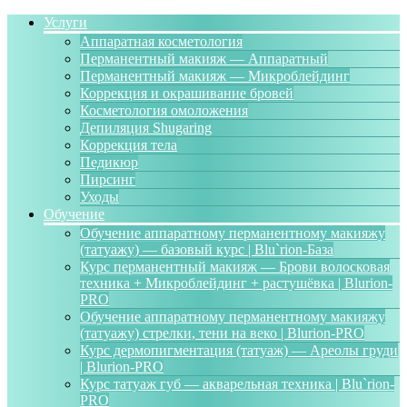
Услуги
Аппаратная косметология
Перманентный макияж — Аппаратный
Перманентный макияж — Микроблейдинг
Коррекция и окрашивание бровей
Косметология омоложения
Депиляция Shugaring
Коррекция тела
Педикюр
Пирсинг
Уходы
Обучение
Обучение аппаратному перманентному макияжу
(татуажу) — базовый курс | Blu`rion-База
Курс перманентный макияж — Брови волосковая
техника + Микроблейдинг + растушёвка | Blurion-
PRO
Обучение аппаратному перманентному макияжу
(татуажу) стрелки, тени на веко | Blurion-PRO
Курс дермопигментация (татуаж) — Ареолы груди
| Blurion-PRO
Курс татуаж губ — акварельная техника | Blu`rion-
PRO