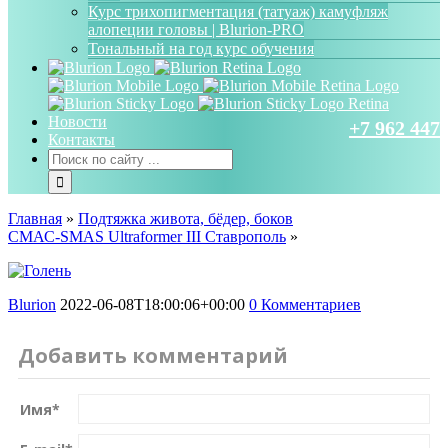
Курс трихопигментация (татуаж) камуфляж
алопеции головы | Blurion-PRO
Тональный на год курс обучения
Новости
+7 962 447 
Контакты
Главная
»
Подтяжка живота, бёдер, боков
СМАС-SMAS Ultraformer III Ставрополь
»
Blurion
2022-06-08T18:00:06+00:00
0 Комментариев
Добавить комментарий
Имя
*