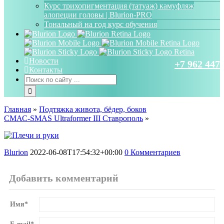
Курс трихопигментация (татуаж) камуфляж
алопеции головы | Blurion-PRO
Тональный на год курс обучения
Новости
+7 962 447 
Контакты
Главная
»
Подтяжка живота, бёдер, боков
СМАС-SMAS Ultraformer III Ставрополь
»
Blurion
2022-06-08T17:54:32+00:00
0 Комментариев
Добавить комментарий
Имя
*