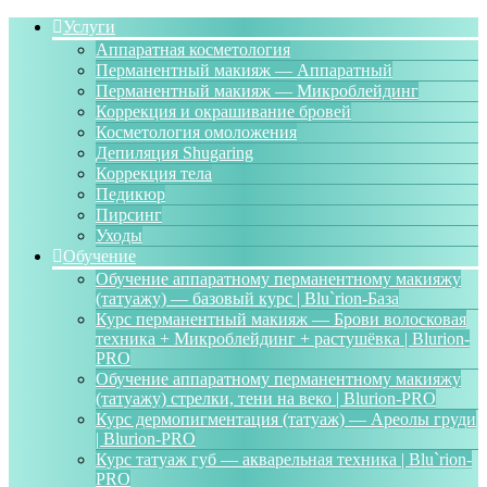
Услуги
Аппаратная косметология
Перманентный макияж — Аппаратный
Перманентный макияж — Микроблейдинг
Коррекция и окрашивание бровей
Косметология омоложения
Депиляция Shugaring
Коррекция тела
Педикюр
Пирсинг
Уходы
Обучение
Обучение аппаратному перманентному макияжу
(татуажу) — базовый курс | Blu`rion-База
Курс перманентный макияж — Брови волосковая
техника + Микроблейдинг + растушёвка | Blurion-
PRO
Обучение аппаратному перманентному макияжу
(татуажу) стрелки, тени на веко | Blurion-PRO
Курс дермопигментация (татуаж) — Ареолы груди
| Blurion-PRO
Курс татуаж губ — акварельная техника | Blu`rion-
PRO